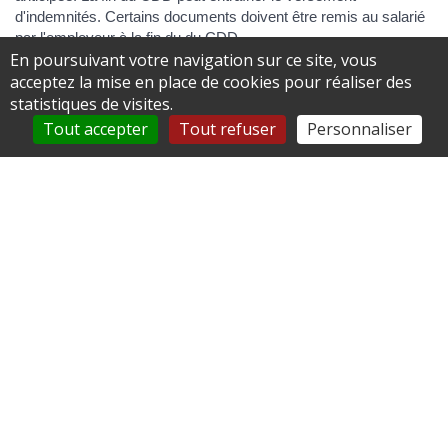
d'indemnités. Certains documents doivent être remis au salarié
par l'employeur à la fin du du CDD.
En poursuivant votre navigation sur ce site, vous
acceptez la mise en place de cookies pour réaliser des
statistiques de visites.
À la date prévue
Tout accepter
Tout refuser
Personnaliser
Avant
Tout replier
Tout déplier
Fin du contrat
Indemnité de fin de contrat
Documents remis au salarié